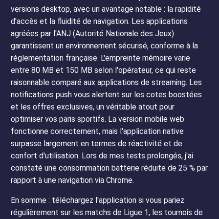
versions desktop, avec un avantage notable : la rapidité
d'accès et la fluidité de navigation. Les applications
agréées par l'ANJ (Autorité Nationale des Jeux)
garantissent un environnement sécurisé, conforme à la
réglementation française. L'empreinte mémoire varie
entre 80 MB et 150 MB selon l'opérateur, ce qui reste
raisonnable comparé aux applications de streaming. Les
notifications push vous alertent sur les cotes boostées
et les offres exclusives, un véritable atout pour
optimiser vos paris sportifs. La version mobile web
fonctionne correctement, mais l'application native
surpasse largement en termes de réactivité et de
confort d'utilisation. Lors de mes tests prolongés, j'ai
constaté une consommation batterie réduite de 25 % par
rapport à une navigation via Chrome.
En somme : téléchargez l'application si vous pariez
régulièrement sur les matchs de Ligue 1, les tournois de