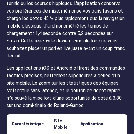
tennis ou les courses hippiques. L'application conserve
vos préférences de mise, mémorise vos paris favoris et
charge les cotes 45 % plus rapidement que la navigation
mobile classique. J'ai chronométré les temps de
chargement : 1,4 seconde contre 5,2 secondes sur
Safari. Cette réactivité devient cruciale lorsque vous
souhaitez placer un pari en live juste avant un coup franc
décisif.
Les applications iOS et Android offrent des commandes
tactiles précises, nettement supérieures à celles d'un
site mobile. Le zoom sur les statistiques des équipes
s'effectue sans latence, et le bouton de dépôt rapide
m'a sauvé la mise lors d'une opportunité de cote à 3,80
sur une demi-finale de Roland-Garros.
Site
Caractéristique
Application
Mobile