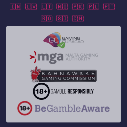
🇮🇳
🇱🇻
🇱🇹
🇳🇴
🇵🇰
🇵🇱
🇵🇹
🇷🇴
🇸🇮
🇨🇭