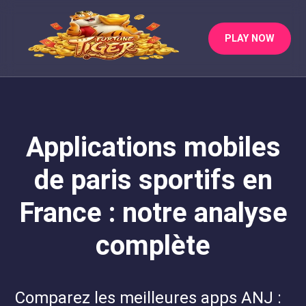
PLAY NOW
Applications mobiles
de paris sportifs en
France : notre analyse
complète
Comparez les meilleures apps ANJ :