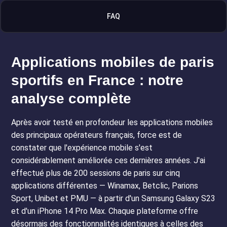
FAQ
Applications mobiles de paris
sportifs en France : notre
analyse complète
Après avoir testé en profondeur les applications mobiles
des principaux opérateurs français, force est de
constater que l'expérience mobile s'est
considérablement améliorée ces dernières années. J'ai
effectué plus de 200 sessions de paris sur cinq
applications différentes — Winamax, Betclic, Parions
Sport, Unibet et PMU — à partir d'un Samsung Galaxy S23
et d'un iPhone 14 Pro Max. Chaque plateforme offre
désormais des fonctionnalités identiques à celles des